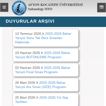
AFYON KOCATEPE ÜNİVERSİTESİ
Toggle
Toggl
Sultandağı MYO
global
global
navigation
navig
DUYURULAR ARŞİVİ
DUYURULAR ARŞİVİ :
2026
13 Temmuz 2026
2025-2026 Bahar
Yarıyılı Sonu Tek Ders Sınavları
Hakkında
24 Haziran 2026
2025-2026 Bahar
Yarıyılı BÜTÜNLEME Programı
02 Haziran 2026
2025-2026 Bahar
Yarıyılı Final Sınav Programı
26 Mart 2026
2025-2026 Bahar
Yarıyılı Ara Sınav (VİZE) Programı
25 Mart 2026
2025-2026 Yılı Staj
Tarihleri