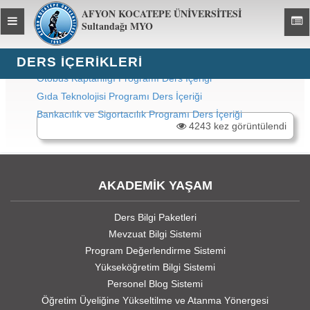
AFYON KOCATEPE ÜNİVERSİTESİ
Toggle
Toggl
Sultandağı MYO
global
global
navigation
navig
DERS İÇERIKLERI
Otobüs Kaptanlığı Programı Ders İçeriği
Gıda Teknolojisi Programı Ders İçeriği
Bankacılık ve Sigortacılık Programı Ders İçeriği
4243 kez görüntülendi
AKADEMİK YAŞAM
Ders Bilgi Paketleri
Mevzuat Bilgi Sistemi
Program Değerlendirme Sistemi
Yükseköğretim Bilgi Sistemi
Personel Blog Sistemi
Öğretim Üyeliğine Yükseltilme ve Atanma Yönergesi